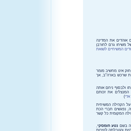
 אוהדים את המדינה
ל משיחו גרם לחורבן
ים המשיחיים לשואת
חוק אינו מחשיב מומר
תה הכשרה תיאולוגית נוצרית שרכש בארה"ב, אך
תו ולבסוף ניחם אותה
 המנצלים את זכותם
אדי
)
 על הקהילה המשיחית
ה ולעת עתה, נפגשים חברי הכת
הילה המקומית כל קשר
נה בשם
נטע חומסקי
,
ה ביום הולדתה ה-18 - דבר המנוגד לחוק, היות והטבלתה לנצרות