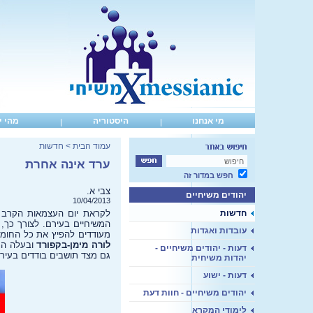
מי אנחנו
היסטוריה
מהי י
עמוד הבית
>
חדשות
ערד אינה אחרת
חפש במדור זה
צבי א.
יהודים משיחיים
10/04/2013
חדשות
לקראת יום העצמאות הקרב ו
המשיחיים בעירם. לצורך כך, 
עובדות ואגדות
מעודדים להפיץ את כל החומר
לורה מימן-בקפורד
ובעלה הנה
דעות - יהודים משיחיים -
גם מצד תושבים בודדים בעיר 
יהדות משיחית
דעות - ישוע
יהודים משיחיים - חוות דעת
לימודי המקרא