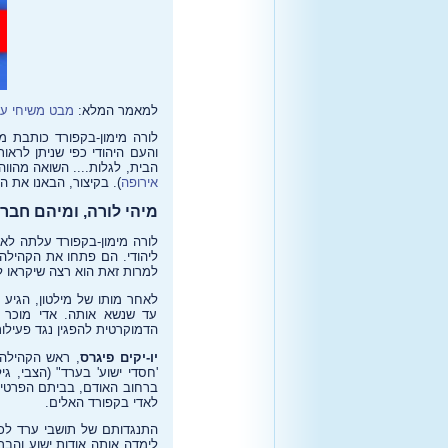
למאמר המלא:
מבט משיחי על
לורה מימון-בקפורד כותבת 
והעם היהודי כפי שניתן לרא
הבית, לגלות.... השואה מהווה
אירופה
). בקיצור, הבאנו את הש
מיהי לורה, ומיהם חבר
לורה מימון-בקפורד עלתה לא
למרות זאת הוא רצה שיקראו לו 
לאחר מותו של מילטון, הגיע
עד שנשא אותה. אדי מוכר 
הדמוקרטית להפגין נגד פעילו
יו-יקים פיגרס
, ראש הקהילה 
ברחוב האודם, בביתם הפרטי ש
לאדי בקפורד האלים.
התנגדותם של תושבי ערד ל