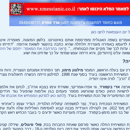
 יום העצמאות לחצו כאן
מאמרים בשפה האנגלית ומפרסמת אותם באינטרנט. בלשון המעטה, מאמריה אינם
ות לדוגמא באמירה מעוררת חלחלה שהיא כתבה בהקשר לשואת אירופה: "דחייתו ש
 עדות לכך שה' מקיים את הבטחותיו...". (
ראה בהרחבה את המאמר: יחסם של היהוד
ואה עלינו (היהודים), והיא הייתה עונש שמימי על כך שדחינו את ישוע.
יה?
רץ עם בעלה הראשון, המומר
מילטון מימון
, תוך הסתרת אמונתם הנוצרית, היות וה
ליהודי. הם פתחו את הקהילה המשיחית הראשונה בערד בסוף שנת 1998. למילטון היי
"הרב". לורה אינה יהודיה.
 ארצה
אדי בקפורד
, גוי אפרו-אמריקני, ששירת עימו בצבא ארה"ב, לנחם את אלמנ
לרשויות החוק כאדם שהורשע מספר פעמים בגין אלימות שהפעיל נגד חרדים
תה המיסיונרית של הכת המשיחית בערד. (
לחצו כאן לסרטון הממחיש את אהבתו של 
המשיחית הנוכחית בערד, נצר למשפחה קתולית הולנדית, הגדיר עצמו כ"אחראי
'חסדי ישוע' בערד" (הצבי, גיליון מס' 412). אין לקהילה הערדית מבנה קבוע לאסיפות האליליות של
ל בני הזוג מימון-בקפורד. עובדה מעניינת כאשר יודעים כי בעבר הכחיש ראש הק
כת המשיחית החלה כאשר פורסם שאחת החברות בכת,
פולי סיגולים
, שידלה קטי
לימדה אותה אודות ישוע והברית החדשה והביאה אותה להמיר את דת