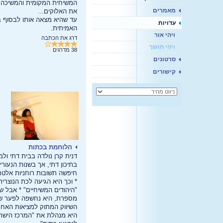
המשיחית המקומית והמשיכה
מאמרים
את האלוקים...
עד שהיא מצאה אותו לבסוף ב
עדויות
האמיתית.
ויהי אור
דרג את הכתבה
ויהי חושך
38
מדרגים
סרטונים
קישורים
הלוחמת בכתות
דנית קרן נולדה בבית דתי ול
בתיכון דתי, אך בשנות הנעורי
חיפשה תשובות רוחניות אלטר
* וכך היא הגיעה לכת הנוצרית
"היהודים המשיחיים" * אבל ש
מספרת, היא נחשפה לפער שב
השיווק המתוק למציאות האחר
היא מנהלת את "המרכז הישר