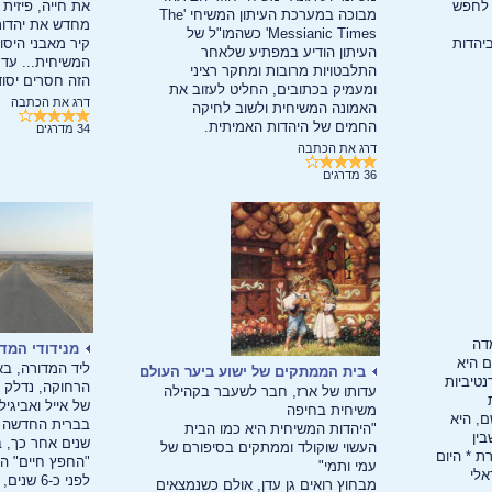
 לחפש
את חייה, פיזית 
מבוכה במערכת העיתון המשיחי 'The
מחדש את יהדות
Messianic Times' כשהמו"ל של
יהדות
קיר מאבני היסו
העיתון הודיע במפתיע שלאחר
המשיחית... עד 
התלבטויות מרובות ומחקר רציני
הזה חסרים יסוד
ומעמיק בכתובים, החליט לעזוב את
דרג את הכתבה
האמונה המשיחית ולשוב לחיקה
החמים של היהדות האמיתית.
34
מדרגים
דרג את הכתבה
36
מדרגים
מדה
מנידודי המד
ם היא
ליד המדורה, בא
בית הממתקים של ישוע ביער העולם
נטיביות
הרחוקה, נדלק ה
עדותו של ארז, חבר לשעבר בקהילה
של אייל ואביגי
משיחית בחיפה
ם, היא
בברית החדשה ה
"היהדות המשיחית היא כמו הבית
ין
שנים אחר כך, 
העשוי שוקולד וממתקים בסיפורם של
ת * היום
"החפץ חיים" הו
עמי ותמי"
אלי
לפני כ-6
מבחוץ רואים גן עדן, אולם כשנמצאים