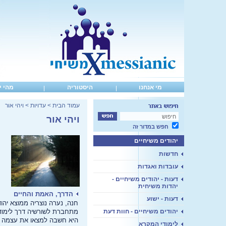
מי אנחנו
היסטוריה
מהי י
עמוד הבית
>
עדויות
>
ויהי אור
ויהי אור
חפש במדור זה
יהודים משיחיים
חדשות
עובדות ואגדות
דעות - יהודים משיחיים -
יהדות משיחית
הדרך, האמת והחיים
דעות - ישוע
חנה, נערה נוצריה ממוצא יהוד
יהודים משיחיים - חוות דעת
מתחברת לשורשיה דרך לימודי
היא חשבה למצאו את עצמה 
לימודי המקרא